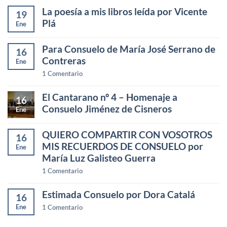
La poesía a mis libros leída por Vicente
19
Plá
Ene
Para Consuelo de María José Serrano de
16
Contreras
Ene
1
Comentario
El Cantarano nº 4 – Homenaje a
16
Consuelo Jiménez de Cisneros
Ene
QUIERO COMPARTIR CON VOSOTROS
16
MIS RECUERDOS DE CONSUELO por
Ene
María Luz Galisteo Guerra
1
Comentario
Estimada Consuelo por Dora Catalá
16
Ene
1
Comentario