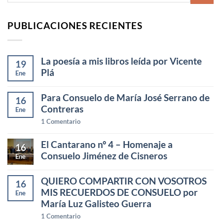
PUBLICACIONES RECIENTES
La poesía a mis libros leída por Vicente
19
Plá
Ene
Para Consuelo de María José Serrano de
16
Contreras
Ene
1
Comentario
El Cantarano nº 4 – Homenaje a
16
Consuelo Jiménez de Cisneros
Ene
QUIERO COMPARTIR CON VOSOTROS
16
MIS RECUERDOS DE CONSUELO por
Ene
María Luz Galisteo Guerra
1
Comentario