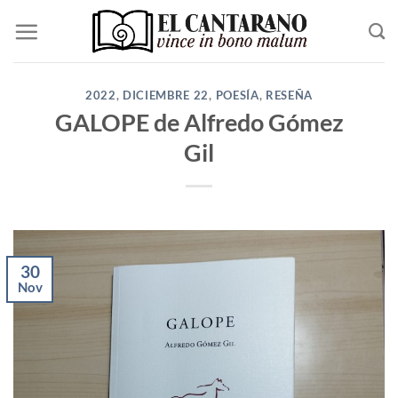
Saltar
al
contenido
2022
,
DICIEMBRE 22
,
POESÍA
,
RESEÑA
GALOPE de Alfredo Gómez
Gil
30
Nov