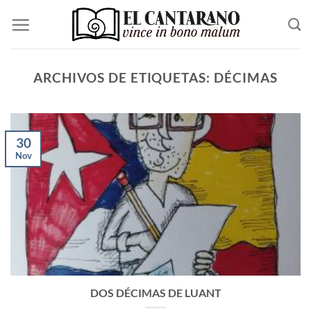
Saltar
al
contenido
ARCHIVOS DE ETIQUETAS:
DÉCIMAS
30
Nov
DOS DÉCIMAS DE LUANT