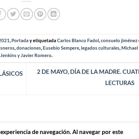
2021
,
Portada
y etiquetada
Carlos Blanco Fadol
,
consuelo jiménez
isneros
,
donaciones
,
Eusebio Sempere
,
legados culturales
,
Michael
Jenkins y Javier Romero
.
2 DE MAYO, DÍA DE LA MADRE. CUA
LÁSICOS
LECTURAS
r experiencia de navegación. Al navegar por este
SO LEGAL
POLÍTICA DE PRIVACIDAD
POLÍTICA DE COO