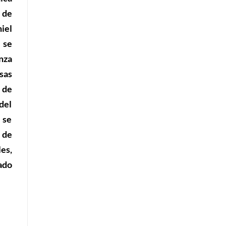
a de
iel
o
se
nza
sas
o de
del
 se
 de
es,
ado