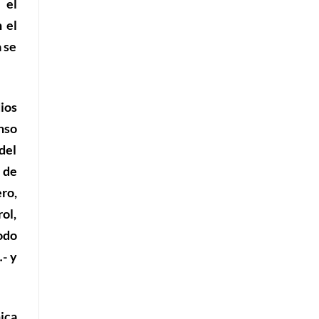
 el
 el
a se
dios
nso
del
 de
ero
,
ol,
odo
…- y
ica