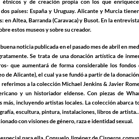
 étnicos y de creación propia con los que enriquece
s dos países: España y Uruguay. Alicante y Murcia tienen
s: en Altea, Barranda (Caravaca) y Busot. En la entrevist
obre estos museos y sobre su creador.
na buena noticia publicada en el pasado mes de abril en me
gratamente. Se trata de una donación artística de inme
ros- que aumentará de forma considerable los fondos 
 Alicante), el cual ya se fundó a partir de la donación
s referimos a la colección
Michael Jenkins & Javier Rom
ericano y un historiador eldense. Con piezas de Whar
más, incluyendo artistas locales. La colección abarca t
rafía, escultura, pintura, instalaciones, libros de artista
cionado con visiones de género, raza e identidad sexual.
especial para ella,
Consuelo Jiménez de Cisneros
comun