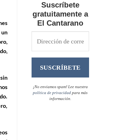
Suscríbete
gratuitamente a
El Cantarano
mes
 un
ro,
do,
sin
mos
¡No enviamos spam! Lee nuestra
política de privacidad
para más
do.
información.
ro,
eos