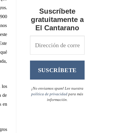
ros.
Suscríbete
 900
gratuitamente a
anos
El Cantarano
este
Este
 qué
ada,
 los
¡No enviamos spam! Lee nuestra
política de privacidad
para más
n de
información.
s en
gros