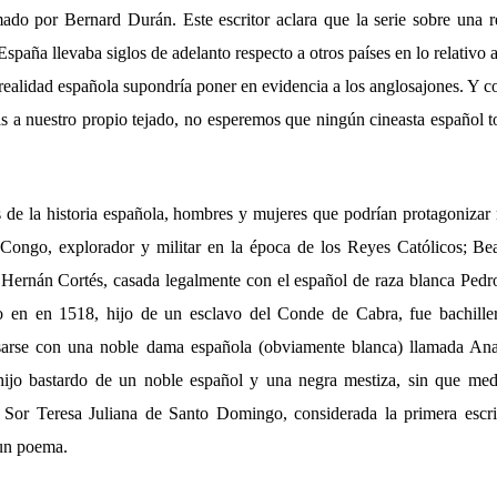
ado por Bernard Durán. Este escritor aclara que la serie sobre una r
 España llevaba siglos de adelanto respecto a otros países en lo relativo a
realidad española supondría poner en evidencia a los anglosajones. Y 
as a nuestro propio tejado, no esperemos que ningún cineasta español 
s de la historia española, hombres y mujeres que podrían protagonizar
 Congo, explorador y militar en la época de los Reyes Católicos; Bea
e Hernán Cortés, casada legalmente con el español de raza blanca Pedr
o en en 1518, hijo de un esclavo del Conde de Cabra, fue bachille
 casarse con una noble dama española (obviamente blanca) llamada An
 hijo bastardo de un noble español y una negra mestiza, sin que med
y Sor Teresa Juliana de Santo Domingo, considerada la primera escri
 un poema.