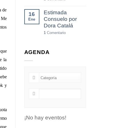
a de
Estimada
16
. Me
Consuelo por
Ene
Dora Catalá
ntos
1
Comentario
 que
AGENDA
e la
tido
uebe
ok y
uota
¡No hay eventos!
remo
 que