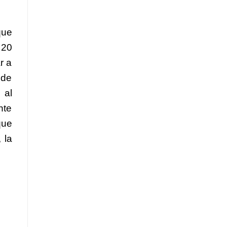
que
 20
r a
 de
 al
nte
que
 la