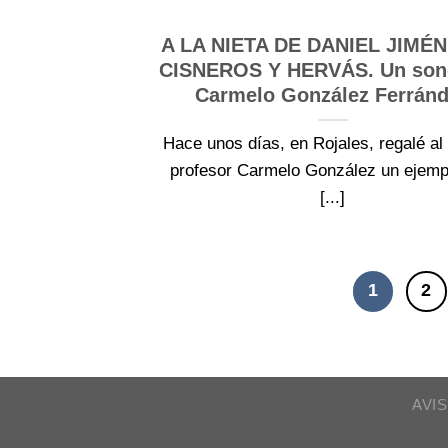
A LA NIETA DE DANIEL JIMÉ
CISNEROS Y HERVÁS. Un son
Carmelo González Ferrán
Hace unos días, en Rojales, regalé al
profesor Carmelo González un ejempl
[...]
1
2
AVI