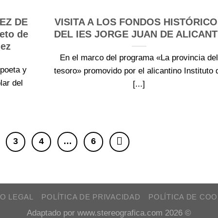
NEZ DE
VISITA A LOS FONDOS HISTÓRIC
eto de
DEL IES JORGE JUAN DE ALICAN
dez
En el marco del programa «La provincia de
 poeta y
tesoro» promovido por el alicantino Instituto 
ar del
[...]
3
4
…
6
SO LEGAL
POLÍTICA DE PRIVACIDAD
POLÍTICA DE COO
Adaptado por www.stereografica.com 2026 ©