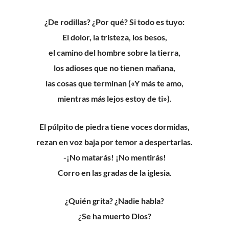
¿De rodillas?
¿Por qué? Si todo es tuyo
:
El dolor, la tristeza, los besos,
el camino del hombre sobre la tierra
,
l
os adioses que no tienen mañana,
l
as cosas que terminan («Y más te amo,
mientras más lejos estoy de ti»)
.
El púlpito de piedra tiene voces dormidas,
r
ezan en voz baja por temor a despertarlas.
-¡No matarás! ¡No mentirás!
Corro en las gradas de la iglesia.
¿Quién grita? ¿Nadie habla?
¿Se ha muerto Dios?