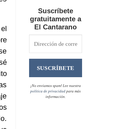
Suscríbete
gratuitamente a
El Cantarano
el
bre
 se
osé
ito
as
¡No enviamos spam! Lee nuestra
política de privacidad
para más
aje
información.
ños
o.