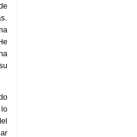
de
s.
ma
He
na
 su
do
 lo
el
sar