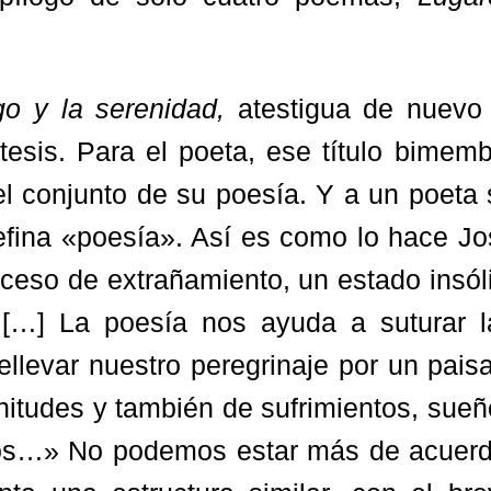
go y la serenidad,
atestigua de nuevo 
ítesis. Para el poeta, ese título bimem
el conjunto de su poesía. Y a un poeta
defina «poesía». Así es como lo hace J
ceso de extrañamiento, un estado insól
[…] La poesía nos ayuda a suturar l
llevar nuestro peregrinaje por un pais
enitudes y también de sufrimientos, sue
os…» No podemos estar más de acuerd