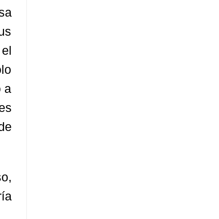
sa
us
 el
lo
 a
es
de
o,
ía