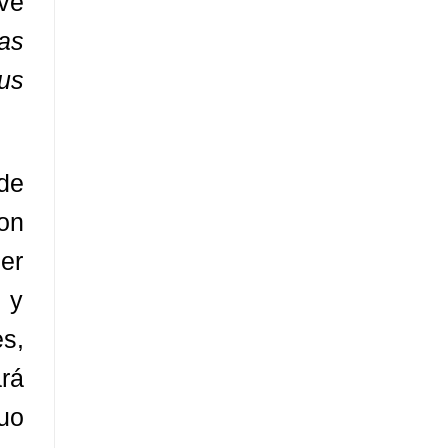
ve
as
us
de
on
er
 y
s,
rá
uo