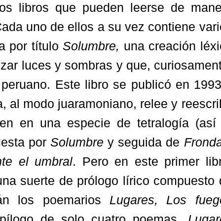
os libros que pueden leerse de mane
ada uno de ellos a su vez contiene var
a por título
Solumbre,
una creación léxi
uzar luces y sombras y que, curiosamen
peruano. Este libro se publicó en 1993
a, al modo juaramoniano, relee y reescr
n en una especie de tetralogía (así 
uesta por
Solumbre
y seguida de
Frond
te el umbral
. Pero en este primer lib
na suerte de prólogo lírico compuesto 
rán los poemarios
Lugares, Los fueg
pílogo de solo cuatro poemas,
Lugar