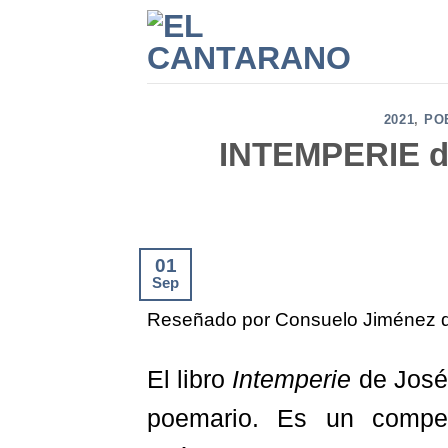
Saltar
al
contenido
2021
,
PO
INTEMPERIE de
01
Sep
Reseñado por Consuelo Jiménez d
El libro
Intemperie
de José
poemario. Es un compen