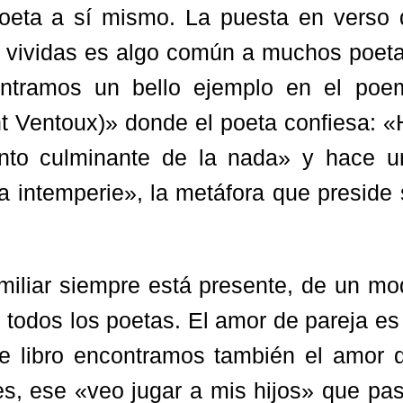
 poeta a sí mismo. La puesta en verso 
s vividas es algo común a muchos poeta
contramos un bello ejemplo en el poe
t Ventoux)» donde el poeta confiesa: «
unto culminante de la nada» y hace u
a intemperie», la metáfora que preside
miliar siempre está presente, de un mo
e todos los poetas. El amor de pareja es
te libro encontramos también el amor d
es, ese «veo jugar a mis hijos» que pa