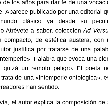
go de los años para dar fe de una vocac
nte. Aparece publicado por una editorial 
undo clásico ya desde su peculi
o Atrévete a saber, colección
Ad Vers
 compacto, de estética austera, con 
autor justifica por tratarse de una pala
Intemperie». Palabra que evoca una cie
 quizá un remoto peligro. El poeta n
trata de una «intemperie ontológica», 
 creadores han sentido.
via, el autor explica la composición de