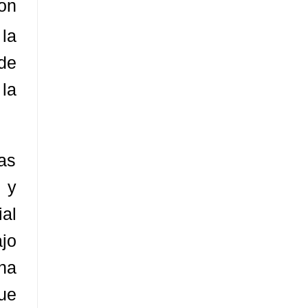
con
 la
de
la
sas
 y
ial
jo
na
ue