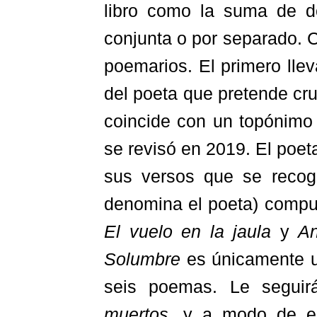
libro como la suma de d
conjunta o por separado. C
poemarios. El primero llev
del poeta que pretende cr
coincide con un topónimo 
se revisó en 2019. El poet
sus versos que se recoge
denomina el poeta) comp
El vuelo en la jaula
y
An
Solumbre
es únicamente u
seis poemas. Le segui
muertos
, y a modo de e