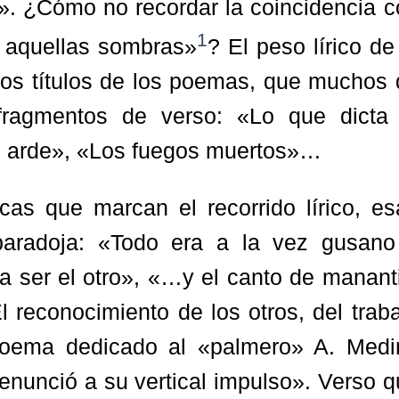
e». ¿Cómo no recordar la coincidencia 
1
, aquellas sombras»
? El peso lírico de
los títulos de los poemas, que muchos 
fragmentos de verso: «Lo que dicta 
e arde», «Los fuegos muertos»…
icas que marcan el recorrido lírico, e
 paradoja: «Todo era a la vez gusano
a ser el otro», «…y el canto de manant
reconocimiento de los otros, del traba
 poema dedicado al «palmero» A. Medi
nunció a su vertical impulso». Verso q