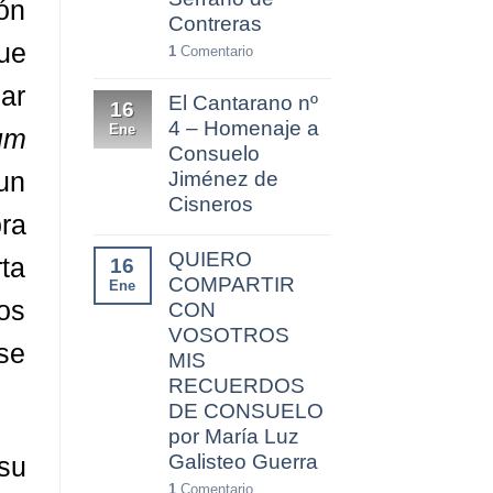
ión
Contreras
que
1
Comentario
ar
El Cantarano nº
16
4 – Homenaje a
Ene
um
Consuelo
un
Jiménez de
Cisneros
bra
QUIERO
rta
16
COMPARTIR
Ene
os
CON
VOSOTROS
ese
MIS
RECUERDOS
DE CONSUELO
por María Luz
Galisteo Guerra
 su
1
Comentario