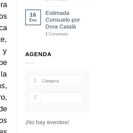
ra
Estimada
16
ios
Consuelo por
Ene
ca
Dora Catalá
1
Comentario
te,
 y
AGENDA
ibe
la
as
,
ro,
de
os
¡No hay eventos!
es