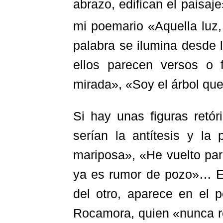
abrazo, edifican el paisaj
mi poemario «Aquella luz
palabra se ilumina desde 
ellos parecen versos o 
mirada», «Soy el árbol qu
Si hay unas figuras retór
serían la antítesis y la
mariposa», «He vuelto par
ya es rumor de pozo»… El 
del otro, aparece en el
Rocamora, quien «nunca re