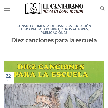
Saltar
al
contenido
CONSUELO JIMÉNEZ DE CISNEROS
,
CREACIÓN
LITERARIA
,
MI ARCHIVO
,
OTROS AUTORES
,
PUBLICACIONES
Diez canciones para la escuela
22
Jul