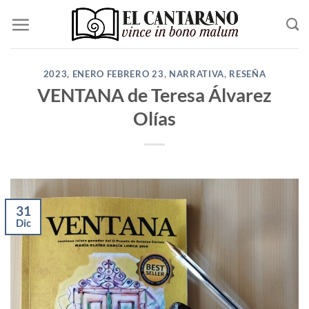
Saltar
al
contenido
2023
,
ENERO FEBRERO 23
,
NARRATIVA
,
RESEÑA
VENTANA de Teresa Álvarez
Olías
31
Dic