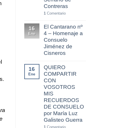
n
Contreras
1
Comentario
El Cantarano nº
16
4 – Homenaje a
Ene
Consuelo
Jiménez de
Cisneros
l
QUIERO
16
COMPARTIR
Ene
s.
CON
VOSOTROS
MIS
RECUERDOS
DE CONSUELO
era
por María Luz
de
Galisteo Guerra
1
Comentario