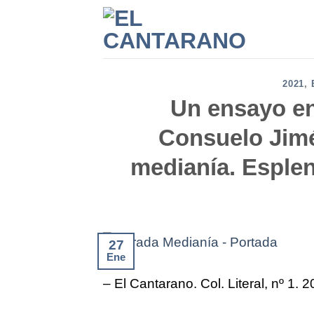
Saltar
al
contenido
2021
,
Un ensayo en
Consuelo Jimé
medianía. Esplen
27
Ene
– El Cantarano. Col. Literal, nº 1. 2