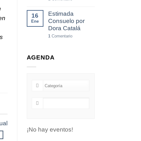
n
Estimada
16
en
Consuelo por
Ene
Dora Catalá
1
Comentario
as
AGENDA
ual
¡No hay eventos!