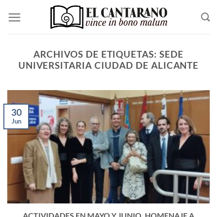
Saltar
al
contenido
ARCHIVOS DE ETIQUETAS:
SEDE
UNIVERSITARIA CIUDAD DE ALICANTE
30
Jun
ACTIVIDADES EN MAYO Y JUNIO. HOMENAJE A