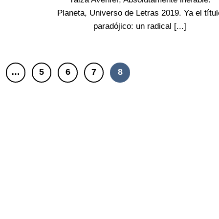
Planeta, Universo de Letras 2019. Ya el títul
paradójico: un radical [...]
…
5
6
7
8