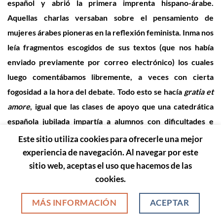
español y abrió la primera imprenta hispano-árabe.
Aquellas charlas versaban sobre el pensamiento de
mujeres árabes pioneras en la reflexión feminista. Inma nos
leía fragmentos escogidos de sus textos (que nos había
enviado previamente por correo electrónico) los cuales
luego comentábamos libremente, a veces con cierta
fogosidad a la hora del debate. Todo esto se hacía
gratia et
amore
, igual que las clases de apoyo que una catedrática
española jubilada impartía a alumnos con dificultades e
igual que otras muchas actuaciones inspiradas por la
Este sitio utiliza cookies para ofrecerle una mejor
solidaridad y los deseos de ayudar y aportar lo que cada
experiencia de navegación. Al navegar por este
sitio web, aceptas el uso que hacemos de las
cual podía.
cookies.
El libro en francés
Femmes, culture et societé au Maghreb
,
MÁS INFORMACIÓN
ACEPTAR
en varios volúmenes en torno a diversas temáticas, recoge