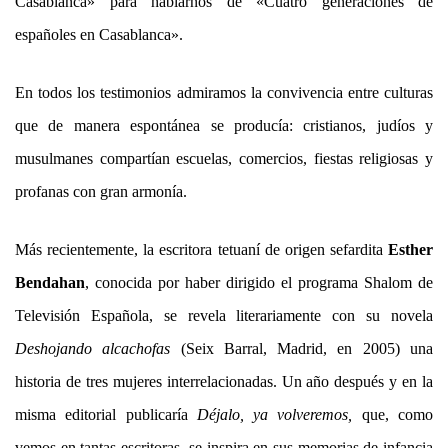
Casablanca» para hablarnos de «Cuatro generaciones de
españoles en Casablanca».
En todos los testimonios admiramos la convivencia entre culturas
que de manera espontánea se producía: cristianos, judíos y
musulmanes compartían escuelas, comercios, fiestas religiosas y
profanas con gran armonía.
Más recientemente, la escritora tetuaní de origen sefardita
Esther
Bendahan
, conocida por haber dirigido el programa Shalom de
Televisión Española,
se revela literariamente con su novela
Deshojando alcachofas
(Seix Barral, Madrid, en 2005) una
historia de tres mujeres interrelacionadas. Un año después y en la
misma editorial publicaría
Déjalo, ya volveremos,
que, como
vemos en tantas escritoras, se inspira en sus memorias de infancia