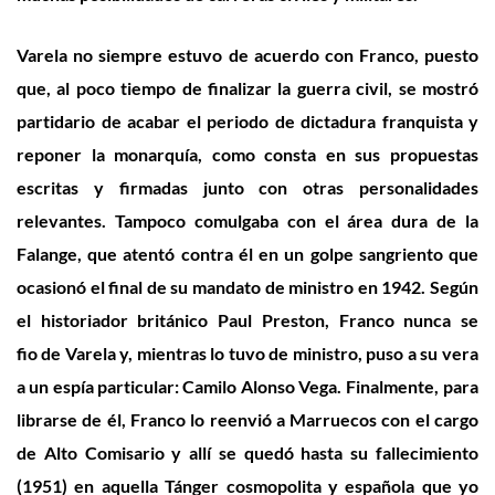
Varela
no siempre estuvo de acuerdo con Franco
, puesto
que, al poco tiempo de finalizar la guerra civil, se mostró
partidario de acabar el periodo de dictadura franquista y
reponer la monarquía, como consta en sus propuestas
escritas y firmadas junto con otras personalidades
relevantes
.
Tampoco comulgaba con el área dura de la
Falange, que atentó contra él en un golpe sangriento que
ocasionó el final de su mandato de ministro en 1942.
Según
el historiador británico Paul Preston, Franco n
unca se
fio
de
Varela
y
, mientras lo tuvo de ministro,
puso a su ver
a
a un espía particular: Camilo Alonso Vega.
Finalmente,
para
librarse de
él
,
Franco
lo reenvió a Marruecos con el cargo
de Alto Comisario y allí se quedó hasta su fallecimiento
(1951) en aquella Tánger cosmopolita y española que yo