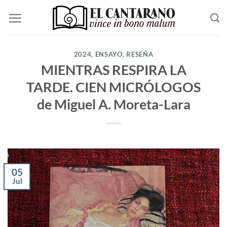
Saltar
al
contenido
2024
,
ENSAYO
,
RESEÑA
MIENTRAS RESPIRA LA
TARDE. CIEN MICRÓLOGOS
de Miguel A. Moreta-Lara
05
Jul