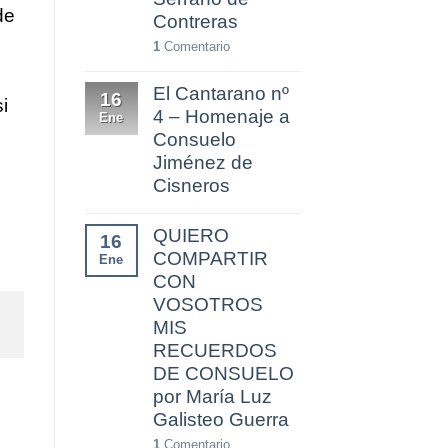
de
Contreras
1
Comentario
El Cantarano nº
16
i
4 – Homenaje a
Ene
Consuelo
Jiménez de
Cisneros
QUIERO
16
COMPARTIR
Ene
CON
VOSOTROS
MIS
RECUERDOS
DE CONSUELO
por María Luz
Galisteo Guerra
1
Comentario