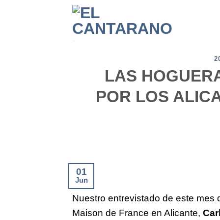
Saltar
al
contenido
2
LAS HOGUERA
POR LOS ALIC
01
Jun
Nuestro entrevistado de este mes d
Maison de France en Alicante,
Car