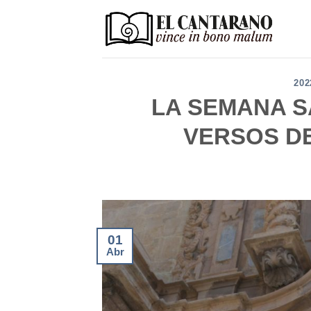
Saltar
al
contenido
202
LA SEMANA S
VERSOS D
01
Abr