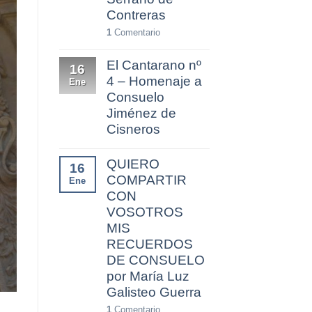
Contreras
1
Comentario
El Cantarano nº
16
4 – Homenaje a
Ene
Consuelo
Jiménez de
Cisneros
QUIERO
16
COMPARTIR
Ene
CON
VOSOTROS
MIS
RECUERDOS
DE CONSUELO
por María Luz
Galisteo Guerra
1
Comentario