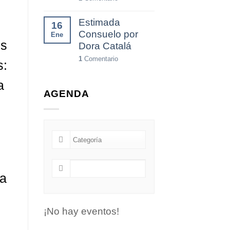
Estimada
16
Consuelo por
Ene
os
Dora Catalá
1
Comentario
s:
a
AGENDA
na
¡No hay eventos!