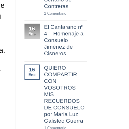
me
Contreras
1
Comentario
i
El Cantarano nº
16
4 – Homenaje a
Ene
Consuelo
Jiménez de
a.
Cisneros
a
QUIERO
16
COMPARTIR
Ene
CON
VOSOTROS
MIS
RECUERDOS
DE CONSUELO
por María Luz
Galisteo Guerra
1
Comentario