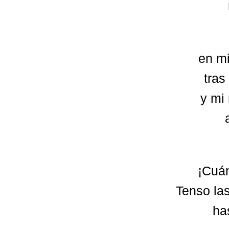
en m
tras
y mi
¡Cuán
Tenso las
ha