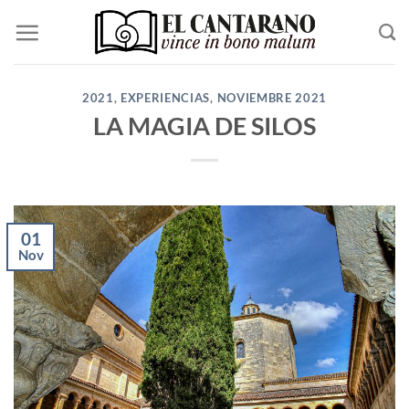
Saltar
al
contenido
2021
,
EXPERIENCIAS
,
NOVIEMBRE 2021
LA MAGIA DE SILOS
01
Nov