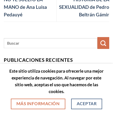
MANO de Ana Luisa
SEXUALIDAD de Pedro
Pedauyé
Beltrán Gámir
PUBLICACIONES RECIENTES
Este sitio utiliza cookies para ofrecerle una mejor
La poesía a mis libros leída por Vicente
experiencia de navegación. Al navegar por este
19
Plá
sitio web, aceptas el uso que hacemos de las
Ene
cookies.
Para Consuelo de María José Serrano de
16
Contreras
Ene
MÁS INFORMACIÓN
ACEPTAR
1
Comentario