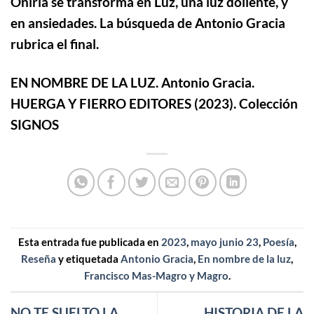
Oniria se transforma en Luz, una luz doliente, y
en ansiedades.
La búsqueda de Antonio Gracia
rubrica el final.
EN NOMBRE DE LA LUZ
.
Antonio Gracia
.
HUERGA Y FIERRO EDITORES (2023)
.
Colección
SIGNOS
Esta entrada fue publicada en
2023
,
mayo junio 23
,
Poesía
,
Reseña
y etiquetada
Antonio Gracia
,
En nombre de la luz
,
Francisco Mas-Magro y Magro
.
NO TE SUELTO LA
HISTORIA DE LA