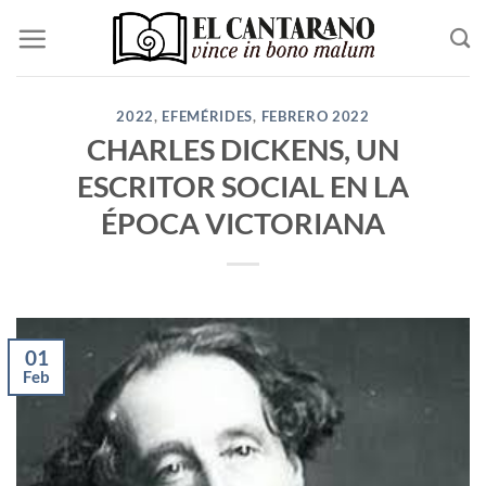
Saltar
al
contenido
2022
,
EFEMÉRIDES
,
FEBRERO 2022
CHARLES DICKENS, UN
ESCRITOR SOCIAL EN LA
ÉPOCA VICTORIANA
01
Feb