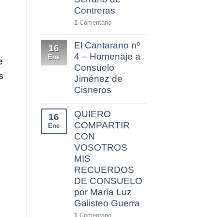
Contreras
1
Comentario
El Cantarano nº
16
4 – Homenaje a
Ene
e
Consuelo
s
Jiménez de
Cisneros
QUIERO
16
COMPARTIR
Ene
CON
VOSOTROS
MIS
RECUERDOS
DE CONSUELO
por María Luz
Galisteo Guerra
1
Comentario