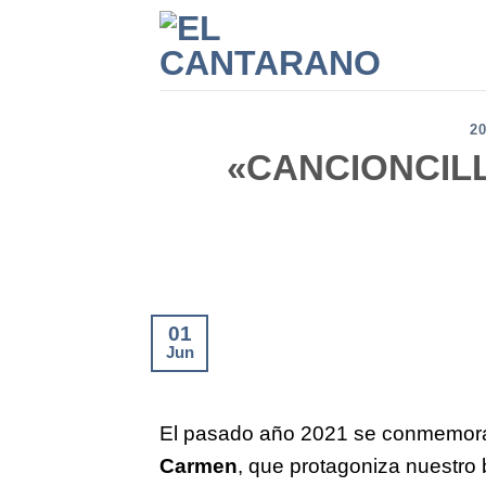
Saltar
al
contenido
2
«CANCIONCILL
01
Jun
El pasado año 2021 se conmemorab
Carmen
, que protagoniza nuestro 