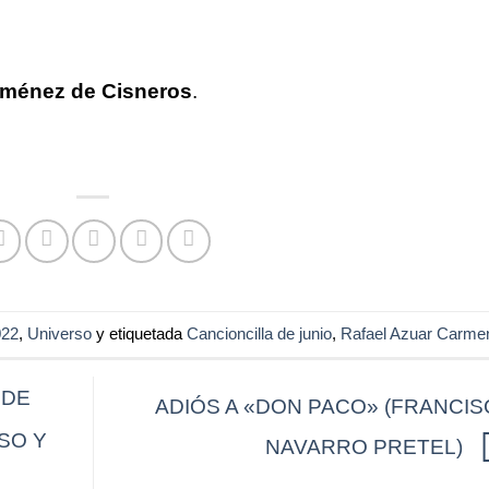
iménez de Cisneros
.
022
,
Universo
y etiquetada
Cancioncilla de junio
,
Rafael Azuar Carme
 DE
ADIÓS A «DON PACO» (FRANCI
SO Y
NAVARRO PRETEL)