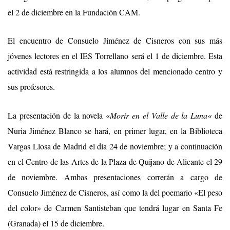
el 2 de diciembre en la Fundación CAM
.
E
l encuentro de Consuelo Jiménez de Cisneros con sus más
jóvenes lectores en el IES Torrellano
será el 1 de diciembre. Esta
actividad está restringida a los alumnos del mencionado centro y
sus profesores.
L
a presentaci
ó
n de la novela
«
Morir en el Valle de la Luna
«
d
e
Nuria Jiménez Blanco
se hará
,
en primer lugar,
en
la Biblioteca
Vargas Llosa de
Madrid
el día 24 de noviembre;
y
a continuación
en
el Centro de las Artes de la Plaza de Quijano de
Alicante
el 29
de noviembre. Ambas presentaciones correrán a cargo de
Consuelo Jiménez de Cisneros, así como
la del poemario
«El peso
del color»
de Carmen Santisteban
que tendrá lugar
en Santa Fe
(Granada)
el 15 de diciembre
.