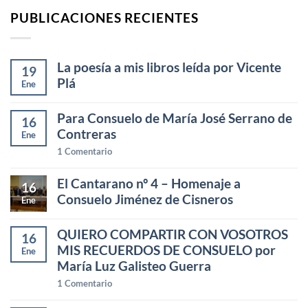
PUBLICACIONES RECIENTES
La poesía a mis libros leída por Vicente
19
Plá
Ene
Para Consuelo de María José Serrano de
16
Contreras
Ene
1
Comentario
El Cantarano nº 4 – Homenaje a
16
Consuelo Jiménez de Cisneros
Ene
QUIERO COMPARTIR CON VOSOTROS
16
MIS RECUERDOS DE CONSUELO por
Ene
María Luz Galisteo Guerra
1
Comentario