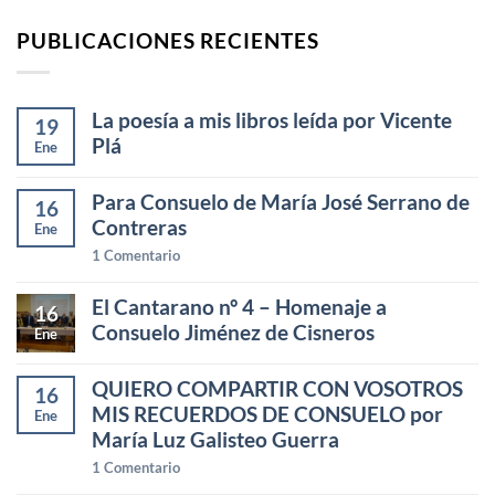
PUBLICACIONES RECIENTES
La poesía a mis libros leída por Vicente
19
Plá
Ene
Para Consuelo de María José Serrano de
16
Contreras
Ene
1
Comentario
El Cantarano nº 4 – Homenaje a
16
Consuelo Jiménez de Cisneros
Ene
QUIERO COMPARTIR CON VOSOTROS
16
MIS RECUERDOS DE CONSUELO por
Ene
María Luz Galisteo Guerra
1
Comentario