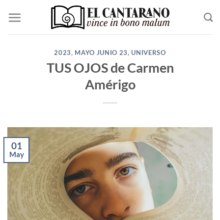
Saltar
al
contenido
2023
,
MAYO JUNIO 23
,
UNIVERSO
TUS OJOS de Carmen
Amérigo
01
May