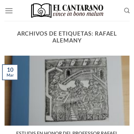
Saltar
al
contenido
ARCHIVOS DE ETIQUETAS:
RAFAEL
ALEMANY
10
Mar
ESTUDIS EN HONOR DEL PROFESSOR RAFAEL