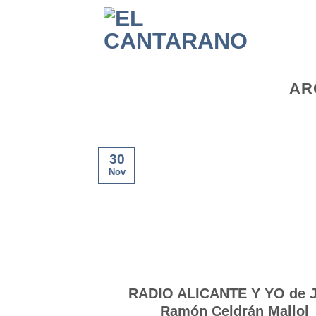
Saltar
al
contenido
AR
30
Nov
RADIO ALICANTE Y YO de 
Ramón Celdrán Mallol