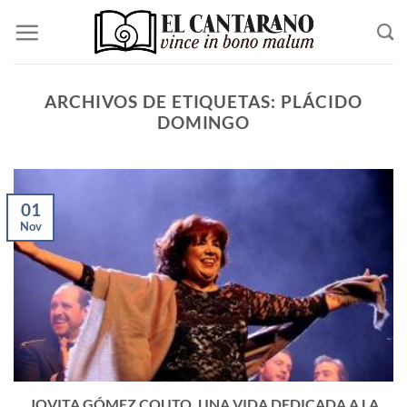
Saltar
al
contenido
ARCHIVOS DE ETIQUETAS:
PLÁCIDO
DOMINGO
01
Nov
JOVITA GÓMEZ COUTO, UNA VIDA DEDICADA A LA