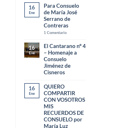
Para Consuelo
16
de María José
Ene
Serrano de
Contreras
1
Comentario
El Cantarano nº 4
16
– Homenaje a
Ene
Consuelo
Jiménez de
Cisneros
QUIERO
16
COMPARTIR
Ene
CON VOSOTROS
MIS
RECUERDOS DE
CONSUELO por
María Luz