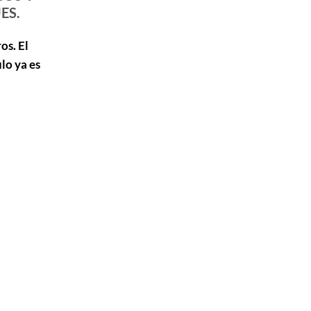
ES.
os. El
lo ya es