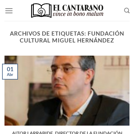
Saltar
al
contenido
ARCHIVOS DE ETIQUETAS:
FUNDACIÓN
CULTURAL MIGUEL HERNÁNDEZ
01
Abr
AITOR LARRABIDE, DIRECTOR DE LA FUNDACIÓN