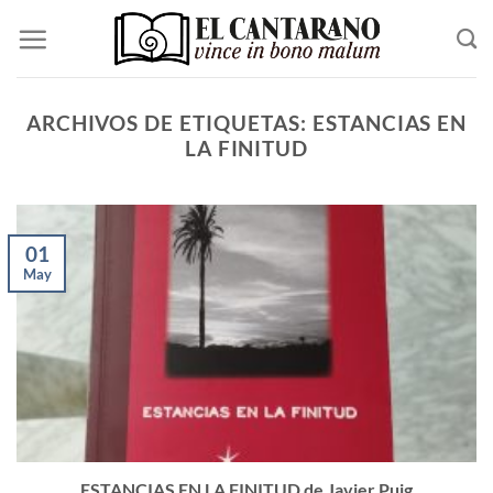
Saltar
al
contenido
ARCHIVOS DE ETIQUETAS:
ESTANCIAS EN
LA FINITUD
01
May
ESTANCIAS EN LA FINITUD de Javier Puig