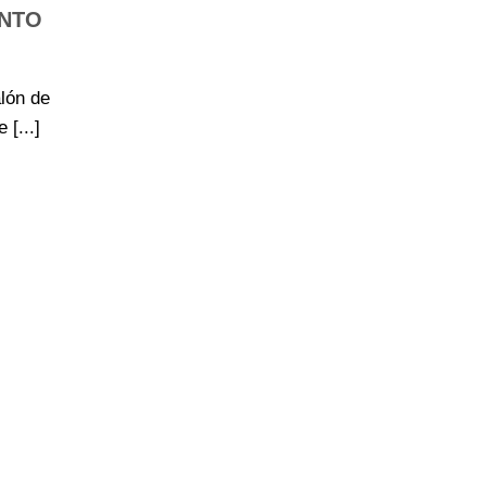
ANTO
lón de
 [...]