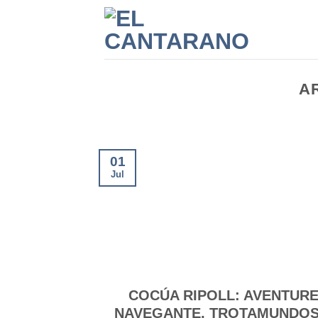
Saltar
al
contenido
A
01
Jul
COCÚA RIPOLL: AVENTUR
NAVEGANTE, TROTAMUNDOS