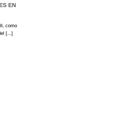
ES EN
ll, como
l [...]