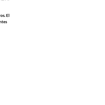
os. El
ntes