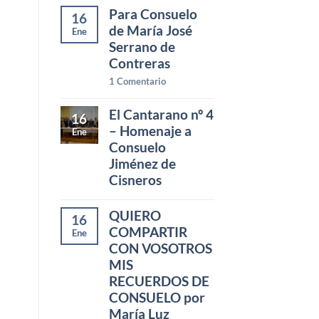
Para Consuelo
16
de María José
Ene
Serrano de
Contreras
1
Comentario
El Cantarano nº 4
16
– Homenaje a
Ene
Consuelo
Jiménez de
Cisneros
QUIERO
16
COMPARTIR
Ene
CON VOSOTROS
MIS
RECUERDOS DE
CONSUELO por
María Luz