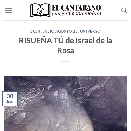
Saltar
al
contenido
2023
,
JULIO AGOSTO 23
,
UNIVERSO
RISUEÑA TÚ de Israel de la
Rosa
30
Jun