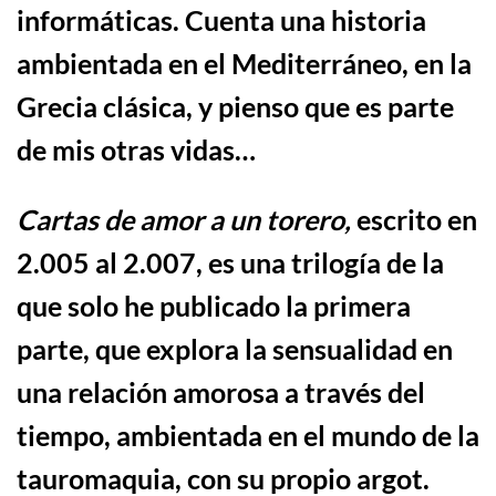
informáticas. Cuenta una historia
ambientada en el Mediterr
á
neo, en la
Grecia cl
á
sica,
y pienso que es parte
de mis otras vidas…
Cartas de amor a un torero,
escrito en
2.005 al 2.007, es una trilogía de la
que solo he publicado la primera
parte, que
explora la sensualidad en
una relaci
ó
n amorosa a trav
é
s del
tiempo, ambientada en el mundo de la
taur
omaquia, con su propio argot.