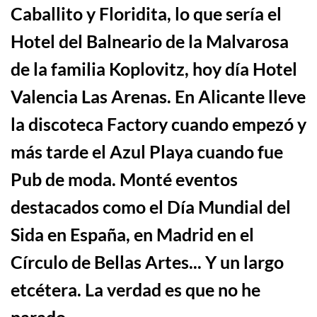
Caballito y Floridita, lo que sería el
Hotel del Balneario de la Malvarosa
de la
familia Koplovitz, hoy día Hotel
Valencia Las Arenas. En Alicante lleve
la discoteca Factory cuando empezó y
m
á
s tarde el Azul Playa cuando fue
Pub de moda. Mont
é
eventos
destacado
s como el D
í
a Mundial del
Sida en España, en Madrid en el
C
í
rculo de Bellas Artes.
..
Y
un largo
etcétera. La verdad es que no he