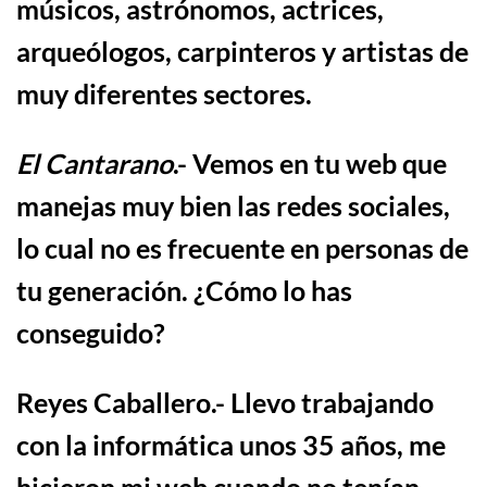
m
ú
sicos, astr
ónomos, actrices,
arqueólogos, carpinteros y artistas de
muy diferentes sectores
.
El Cantarano
.- Vemos en tu web que
manejas muy bien las redes sociales,
lo cual no es frecuente en personas de
tu generaci
ó
n.
¿
C
ó
mo lo has
conseguido?
Reyes Caballero
.-
Llevo trabajando
con la informática unos 35 años, me
hicieron mi web cuando no tenían