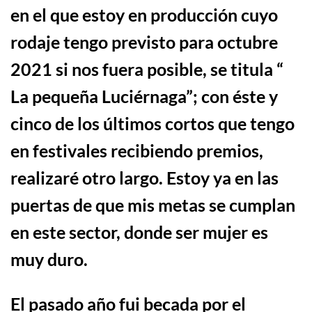
en el que estoy en producción cuyo
rodaje tengo previsto para octubre
2021 si nos fuera posible
,
se titula “
La pequeña Luciérnaga”
;
con
é
ste y
cinco de los
ú
ltimos cortos que tengo
en festivales recibiendo premios,
realizar
é
otro largo. Estoy ya en las
puertas de que mis metas se cumplan
en este sector, donde ser mujer es
muy duro.
E
l pasado
a
ño fui becada por el