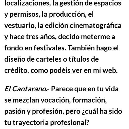
localizaciones, la gestión de espacios
y permisos, la
producció
n
, el
vestuario, la edición cinematográfica
y hace tres años, decido meterme a
fondo en festivales. También hago el
diseño de carteles o títulos de
crédito, como podéis ver en mi web
.
El Cantarano
.- Parece que en tu vida
se mezclan vocaci
ó
n, formaci
ó
n,
pasi
ó
n y profesi
ó
n, pero ¿
cu
á
l ha sido
tu trayectoria profesional?