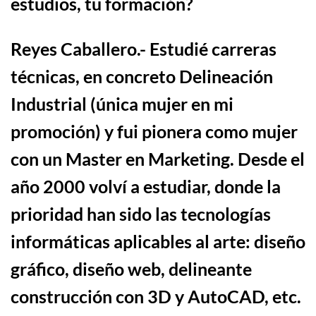
estudios, tu formaci
ó
n?
Reyes Caballero
.-
Estudi
é
carreras
t
é
cnicas, en concreto
Delineación
Industrial (única mujer en mi
promoción) y fui pionera como mujer
con un M
aster en
M
arketing.
Desde el
a
ñ
o 2000
volví a estudiar, donde la
prioridad han sido las tecnolog
í
as
inform
á
ticas aplicables al arte: diseño
gráfico, diseño web, delineante
construcción con 3D y AutoCAD, etc.