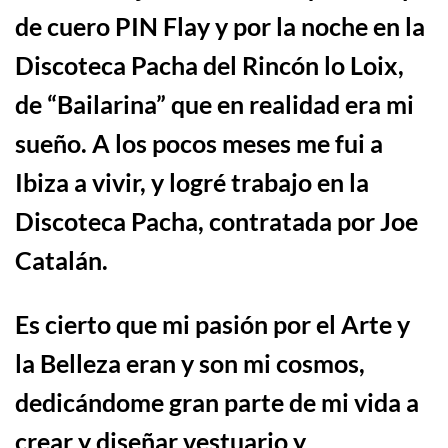
de cuero PIN Flay y por la noche en la
Discoteca Pacha del Rincón lo Loix,
de “Bailarina” que en realidad era mi
sueño
.
A los pocos meses me fui a
Ibiza a vivir,
y logré trabajo en
la
Discoteca Pacha,
contratada por Joe
Catalán
.
Es cierto que mi pasi
ó
n por el Arte y
la Belleza eran y son mi cosmos,
dedic
á
ndome gran parte de mi vida a
crear y dise
ñ
ar vestuario y