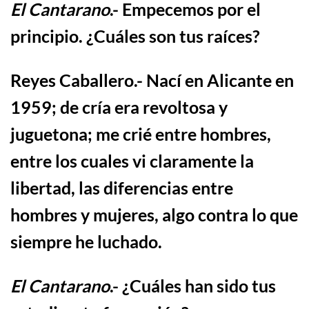
El Cantarano
.- Empecemos por el
principio.
¿
C
u
á
les son tus ra
í
ces?
Reyes Caballero
.- Nací en Alicante en
1959; de cría era revoltosa y
juguetona; me crié entre hombres,
entre los cuales vi claramente la
libertad, las diferencias entre
hombres y mujeres, algo contra lo que
siempre he luchado.
El Cantarano
.-
¿
Cu
á
les han sido tus