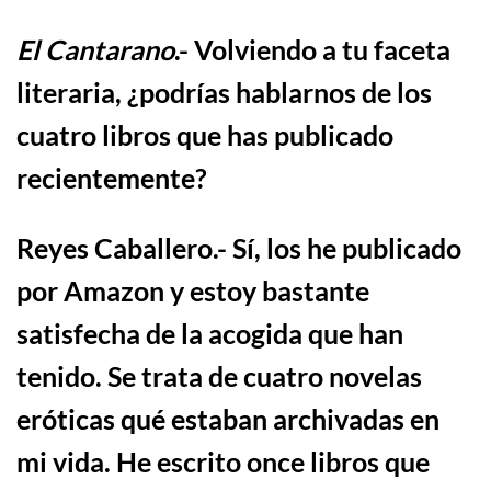
El Cantarano
.- Volviendo a tu faceta
literaria,
¿
podr
í
as hablarnos de los
cuatro libros que has publicado
recientemente?
Reyes Caballero
.- S
í
,
los he publicado
por Amazon y estoy bastante
satisfecha de la acogida que han
tenido. Se trata de cuatro novelas
er
ó
ticas
qué estaban archivadas en
mi vida.
H
e escrito
once
libros que