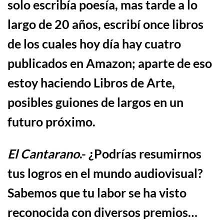
solo escribía poesía, mas tarde a lo
largo de 20 años, escrib
í
once libros
de los cuales hoy d
í
a hay cuatro
publicados en Amazon; aparte de eso
estoy haciendo Libros de Arte,
posibles guiones de largos en un
futuro pr
ó
ximo.
El Cantarano
.-
¿
Podr
í
as resumirnos
tus logros en el mundo audiovisual?
Sabemos que tu labor se ha visto
reconocida con diversos premios…