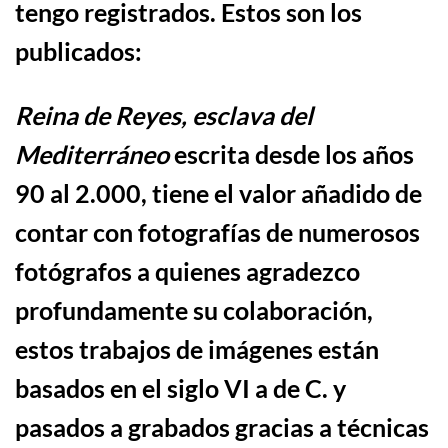
tengo registrados. Estos son los
publicados:
Reina de Reyes, esclava del
Mediterrá
neo
escrita desde los años
90 al 2.000, tiene el valor a
ñ
adido de
contar con fotograf
í
as de numerosos
fot
ó
grafos a quienes agradezco
profundamente su colaboraci
ó
n
,
estos trabajos de imágenes están
basados en el siglo VI a de C. y
pasados a grabados gracias a técnicas