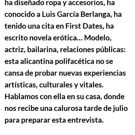
ha dise
ñ
ado ropa y accesorios, ha
conocido a Luis Garc
í
a Berlanga, ha
tenido una cita en First Dates, ha
escrito novela er
ó
tica… Modelo,
actriz, bailarina, relaciones p
ú
blicas:
esta alicantina polifac
é
tica no se
cansa de probar nuevas experiencias
art
í
sticas, culturales y vitales.
Hablamos con ella en su casa, donde
nos recibe una calurosa tarde de julio
para preparar esta entrevista.