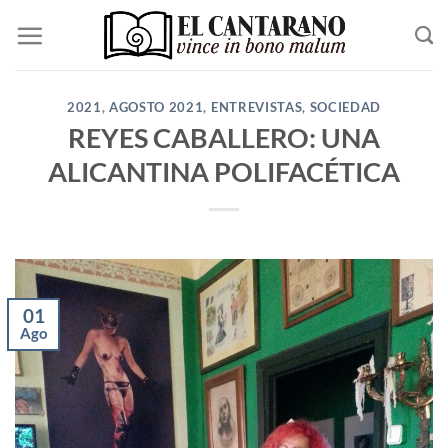
Saltar
al
contenido
2021
,
AGOSTO 2021
,
ENTREVISTAS
,
SOCIEDAD
REYES CABALLERO: UNA
ALICANTINA POLIFACÉTICA
01
Ago