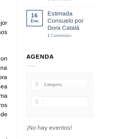
Estimada
16
Consuelo por
Ene
jor
Dora Catalá
nos
1
Comentario
AGENDA
con
una
ora
ínea
ema
ros
nde
¡No hay eventos!