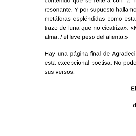
contenido que se reitera con la h
resonante. Y por supuesto hallamos
metáforas espléndidas como estas
trazo de luna que no cicatriza». «
alma, / el leve peso del aliento.»
Hay una página final de Agradeci
esta excepcional poetisa. No pod
sus versos.
El
d