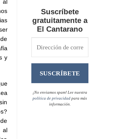
 al
Suscríbete
nos
gratuitamente a
ias
El Cantarano
ser
 de
fía
s y
que
sea
¡No enviamos spam! Lee nuestra
política de privacidad
para más
sin
información.
os?
 de
 al