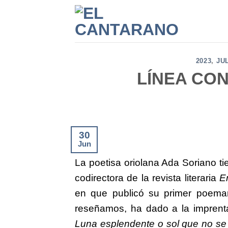
Saltar
al
contenido
2023
,
JU
LÍNEA CON
30
Jun
La poetisa oriolana Ada Soriano t
codirectora de la revista literaria
Em
en que publicó su primer poemar
reseñamos, ha dado a la impren
Luna esplendente o sol que no se 