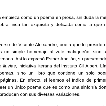
ga empieza como un poema en prosa, sin duda la me
bra lírica tan exquisita y delicada como la que 
n verso de Vicente Aleixandre, poeta que lo preside 
o es un simple homenaje al vate malagueño, sino 
oemario. Así lo expresó Esther Abellán, su presentad
 lluvias
, iniciativa literaria del Instituto Gil Albert. L
poemas, sino un libro que contiene un solo po
áginas. En efecto, si leemos el índice de prime
 leer un único poema que es como una sinfonía do
roducen con sus diversas variaciones.