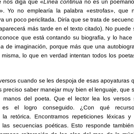
e nos diga que «
Línea continua
no es un poemario
». Yo no emplearía la palabra «estrofas», que 
 ya un poco periclitada. Diría que se trata de secuenc
 aparecerá más tarde en el texto citado). No puede 
conoce que está contando su biografía, y lo hace
na de imaginación, porque más que una autobiogra
sí misma, lo que en verdad intentan todos los poeta
os versos cuando se les despoja de esas apoyaturas 
 Es preciso saber manejar muy bien el lenguaje, que 
n manos del poeta. Que el lector lea los versos 
se es el logro conseguido. ¿Con qué recurs
 la retórica. Encontramos repeticiones léxicas y
e las secuencias poéticas. Esto responde también