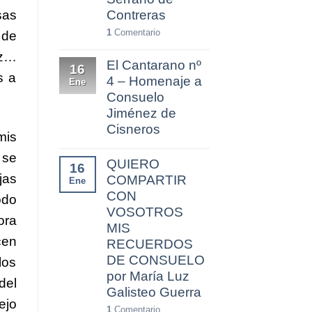
sas
Contreras
1
Comentario
 de
ez…
El Cantarano nº
16
s a
4 – Homenaje a
Ene
Consuelo
Jiménez de
Cisneros
mis
 se
QUIERO
16
jas
COMPARTIR
Ene
CON
odo
VOSOTROS
ora
MIS
cen
RECUERDOS
DE CONSUELO
los
por María Luz
del
Galisteo Guerra
ejo
1
Comentario