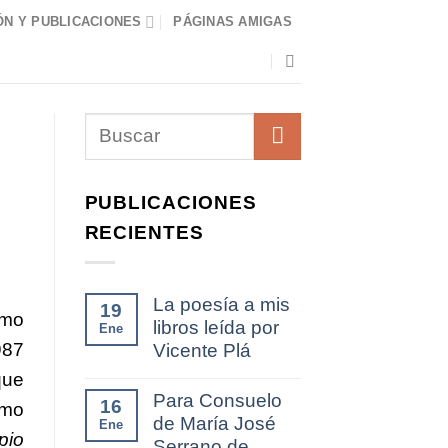
N Y PUBLICACIONES
PÁGINAS AMIGAS
PUBLICACIONES
RECIENTES
La poesía a mis
19
omo
libros leída por
Ene
987
Vicente Plá
que
Para Consuelo
16
omo
de María José
Ene
pio
Serrano de