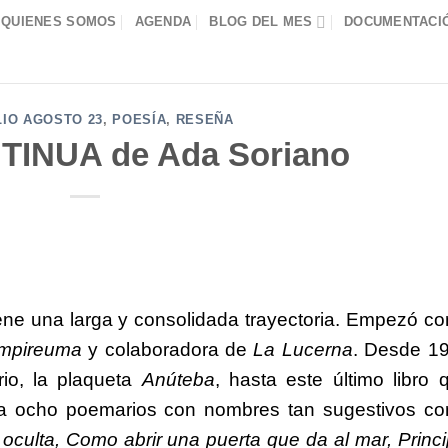
QUIENES SOMOS
AGENDA
BLOG DEL MES
DOCUMENTACIÓ
LIO AGOSTO 23
,
POESÍA
,
RESEÑA
TINUA de Ada Soriano
iene una larga y consolidada trayectoria. Empezó c
pireuma
y colaboradora de
La Lucerna
. Desde 1
io, la plaqueta
Anúteba
, hasta este último libro 
ta ocho poemarios con nombres tan sugestivos c
oculta, Como abrir una puerta que da al mar, Princi