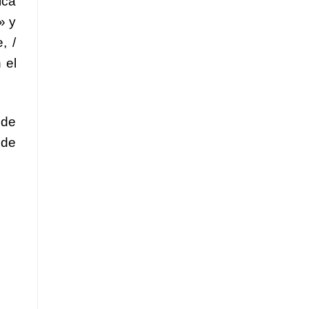
ica
» y
, /
 el
 de
 de