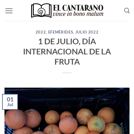
Saltar
al
contenido
2022
,
EFEMÉRIDES
,
JULIO 2022
1 DE JULIO, DÍA
INTERNACIONAL DE LA
FRUTA
01
Jul