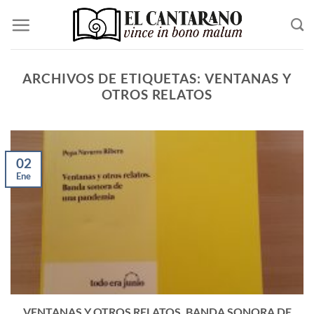
Saltar
al
contenido
ARCHIVOS DE ETIQUETAS:
VENTANAS Y
OTROS RELATOS
02
Ene
VENTANAS Y OTROS RELATOS. BANDA SONORA DE