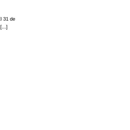
l 31 de
...]