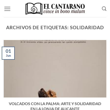
Saltar
al
contenido
ARCHIVOS DE ETIQUETAS:
SOLIDARIDAD
01
Jun
VOLCADOS CON LA PALMA: ARTE Y SOLIDARIDAD
EN LA LONJA DE ALICANTE