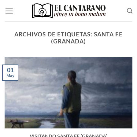
Saltar
al
contenido
ARCHIVOS DE ETIQUETAS:
SANTA FE
(GRANADA)
01
May
VISITANDO SANTA FE (GRANADA)