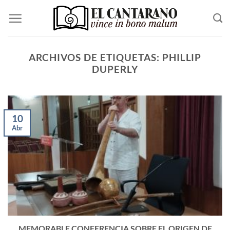
Saltar
al
contenido
ARCHIVOS DE ETIQUETAS:
PHILLIP
DUPERLY
10
Abr
MEMORABLE CONFERENCIA SOBRE EL ORIGEN DE