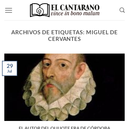
Saltar
al
contenido
ARCHIVOS DE ETIQUETAS:
MIGUEL DE
CERVANTES
29
Jul
EL AUTOR DEL QUIJOTE ERA DE CÓRDOBA