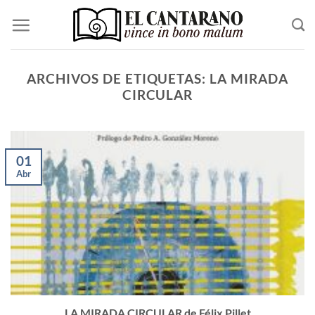
Saltar
al
contenido
ARCHIVOS DE ETIQUETAS:
LA MIRADA
CIRCULAR
01
Abr
LA MIRADA CIRCULAR de Félix Pillet