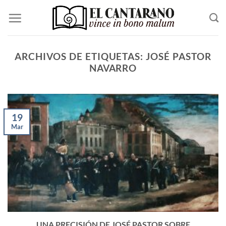
Saltar
al
contenido
ARCHIVOS DE ETIQUETAS:
JOSÉ PASTOR
NAVARRO
19
Mar
UNA PRECISIÓN DE JOSÉ PASTOR SOBRE