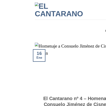
Saltar
al
contenido
16
Ene
El Cantarano nº 4 – Homena
Consuelo Jiménez de Cisn