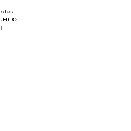
to has
ECUERDO
]