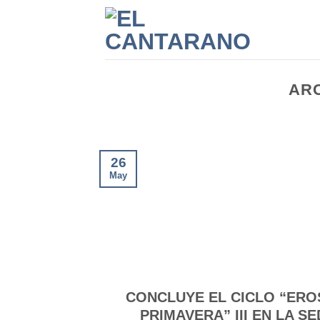
Saltar
al
contenido
ARC
26
May
CONCLUYE EL CICLO “ERO
PRIMAVERA” III EN LA SE