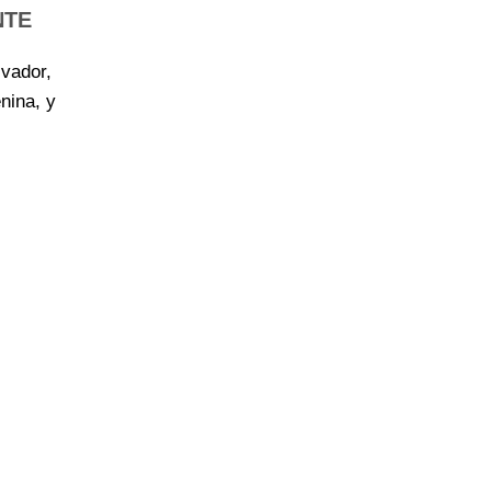
NTE
lvador,
nina, y