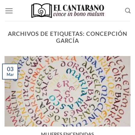
Saltar
al
contenido
ARCHIVOS DE ETIQUETAS:
CONCEPCIÓN
GARCÍA
03
Mar
MUJERES ENCENDIDAS